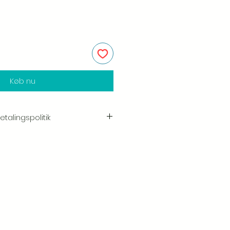
Køb nu
talingspolitik
e i kvaliteten og håndværket af
shed er vores højeste prioritet, og vi
ggeligt hver ordre før afsendelse.
ogen skade, når du modtager din
ve os besked med det samme og
så sørger vi for en hurtig
st vores Retur & Tilbagebetalings