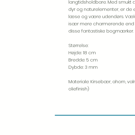
langtidsholdbare. Med smukt det
dyr og naturelementer, er de en
læse og være udendørs. Vælg 
især mere charmerende end den
disse fantastiske bogmærker.
Størrelse:
Højde: 18 cm
Bredde: 5 cm
Dybde: 3 mm
Materiale: Kirsebær, ahorn, val
oliefinish)