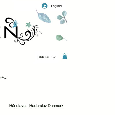
Log ind
DKK (kr)
tet.
Håndlavet i Haderslev Danmark