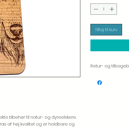
Tilføj til kurv
Retur- og tilbagebe
Vi sætter en stor ær
hver vare. Din tilfred
inspicerer altid omhy
Hvis du bemærker n
pakke, bedes du gi
inkludere et billede, 
udskiftning.
Se venlig
e tilbehør til natur- og dyreelskere.
politik.
ræ af høj kvalitet og er holdbare og