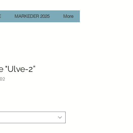
E
MARKEDER 2025
More
 "Ulve-2”
-02