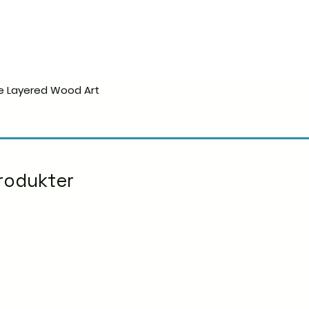
e Layered Wood Art
Hurtigvisning
rodukter