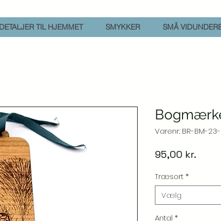
DETALJER TIL HJEMMET
SMYKKER
SMÅ VIDUNDER
Bogmærke
Varenr.: BR-BM-23
Pris
95,00 kr.
Træsort
*
Vælg
Antal
*