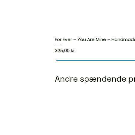
For Ever – You Are Mine – Handmad
Pris
325,00 kr.
Andre spændende p