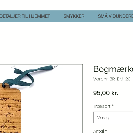
DETALJER TIL HJEMMET
SMYKKER
SMÅ VIDUNDER
Bogmærke
Varenr.: BR-BM-23
Pris
95,00 kr.
Træsort
*
Vælg
Antal
*