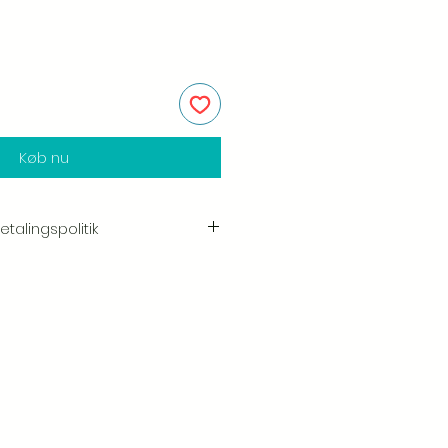
Køb nu
talingspolitik
e i kvaliteten og håndværket af
shed er vores højeste prioritet, og vi
ggeligt hver ordre før afsendelse.
ogen skade, når du modtager din
ve os besked med det samme og
så sørger vi for en hurtig
st vores Retur & Tilbagebetalings