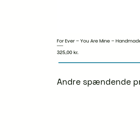
For Ever – You Are Mine – Handmad
Pris
325,00 kr.
Andre spændende p