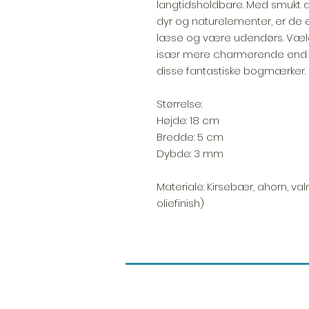
langtidsholdbare. Med smukt det
dyr og naturelementer, er de en
læse og være udendørs. Vælg 
især mere charmerende end den
disse fantastiske bogmærker.
Størrelse:
Højde: 18 cm
Bredde: 5 cm
Dybde: 3 mm
Materiale: Kirsebær, ahorn, val
oliefinish)