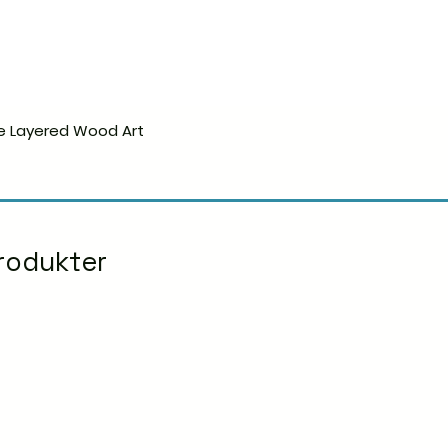
e Layered Wood Art
Hurtigvisning
rodukter