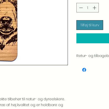
Tilføj til kurv
Retur- og tilbagebe
Vi sætter en stor ær
hver vare. Din tilfred
inspicerer altid omhy
Hvis du bemærker n
pakke, bedes du gi
inkludere et billede, 
udskiftning.
Se venlig
e tilbehør til natur- og dyreelskere.
politik.
ræ af høj kvalitet og er holdbare og