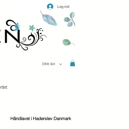
Log ind
DKK (kr)
tet.
Håndlavet i Haderslev Danmark