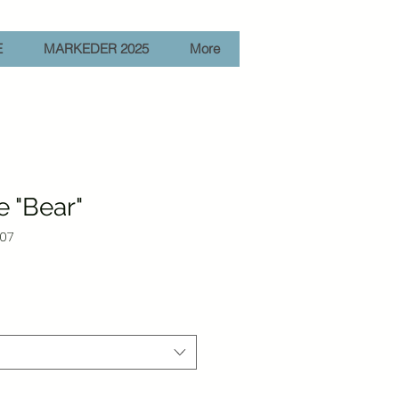
E
MARKEDER 2025
More
 "Bear"
-07