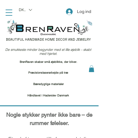
DKK (kr)
Log ind
BEAUTIFUL HANDMADE HOME DECOR AND JEWELRY
De smukkeste minder begynder med et lille øjeblik – skabt
med hjertet.
BrenRaven skaber små øjeblikke, der bliver.
Præcisionslaserarbejde på træ
Bæredygtige materialer
Håndlavet i Haderslev Danmark
Nogle stykker pynter ikke bare
– de
rummer følelser.