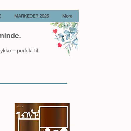
E
MARKEDER 2025
More
 minde.
kke – perfekt til