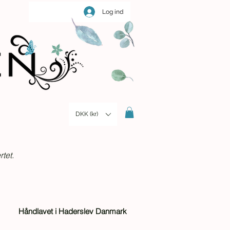
Log ind
DKK (kr)
tet.
Håndlavet i Haderslev Danmark