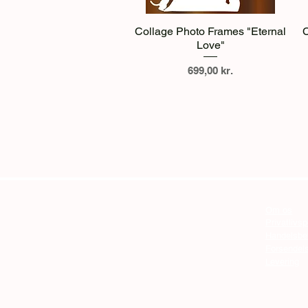
Hurtigvisning
Collage Photo Frames "Eternal
C
Love"
Pris
699,00 kr.
Om os
Privatlivsp
Handelsbet
Forsendel
Levering