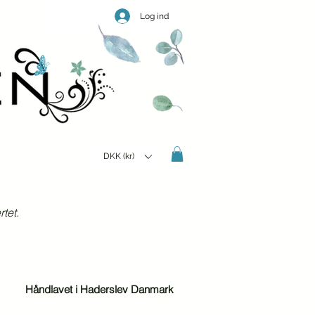
Log ind
DKK (kr)
tet.
Håndlavet i Haderslev Danmark