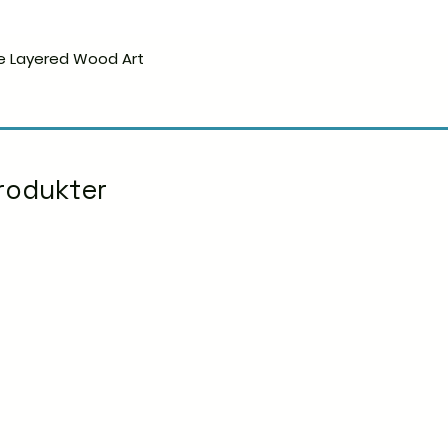
e Layered Wood Art
Hurtigvisning
rodukter