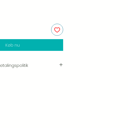
Køb nu
talingspolitik
e i kvaliteten og håndværket af
shed er vores højeste prioritet, og vi
yggeligt hver ordre inden
ogen skade, når du modtager din
ve os besked med det samme og
så sørger vi for en hurtig
gst vores retur- og
ik.