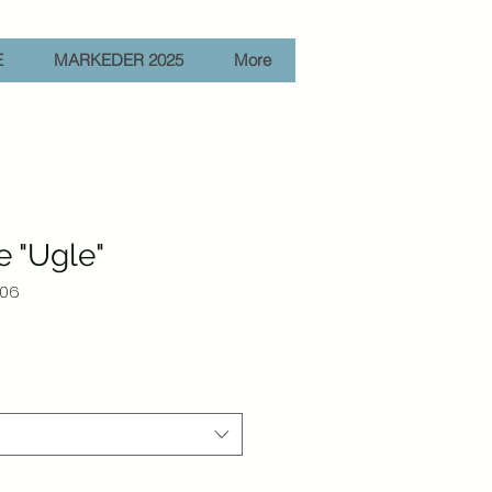
E
MARKEDER 2025
More
 "Ugle"
-06