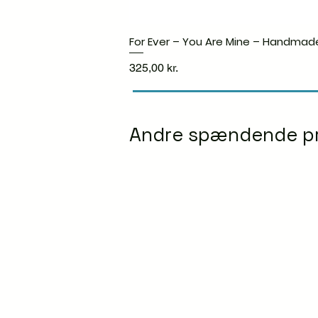
For Ever – You Are Mine – Handmad
Pris
325,00 kr.
Andre spændende p