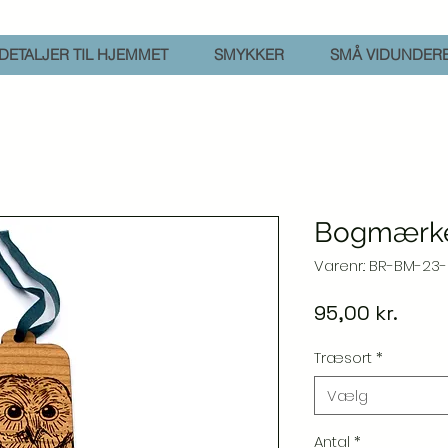
DETALJER TIL HJEMMET
SMYKKER
SMÅ VIDUNDER
Bogmærke
Varenr.: BR-BM-23
Pris
95,00 kr.
Træsort
*
Vælg
Antal
*