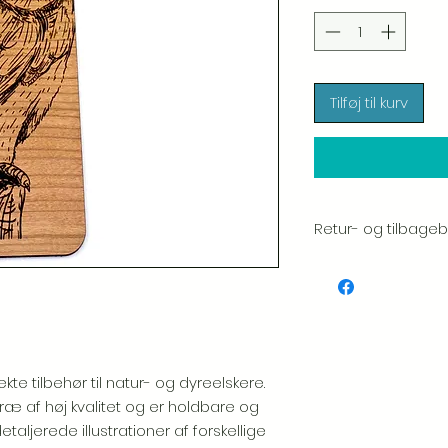
Tilføj til kurv
Retur- og tilbagebe
Vi sætter en stor ær
hver vare. Din tilfred
inspicerer altid omh
forsendelse.
Hvis du bemærker n
pakke, bedes du gi
e tilbehør til natur- og dyreelskere.
inkludere et billede, 
ræ af høj kvalitet og er holdbare og
udskiftning.
Se venli
aljerede illustrationer af forskellige
tilbagebetalingspolit