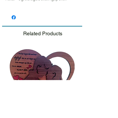
Vi sætter en stor ære i kvaliteten og
håndværket af hver vare. Din tilfredshed er
vores højeste prioritet, og vi inspicerer altid
omhyggeligt hver ordre før afsendelse.
Related Products
Hvis du bemærker nogen skade, når du
modtager din pakke, bedes du give os
besked med det samme og inkludere et
billede, så sørger vi for en hurtig
udskiftning.
Se venligst vores Retur &
Tilbagebetalings politik.