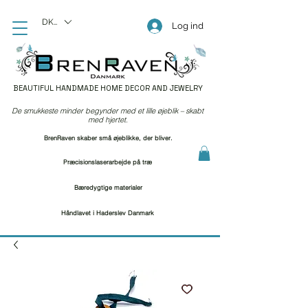
DKK (kr)
Log ind
BEAUTIFUL HANDMADE HOME DECOR AND JEWELRY
De smukkeste minder begynder med et lille øjeblik – skabt
med hjertet.
BrenRaven skaber små øjeblikke, der bliver.
Præcisionslaserarbejde på træ
Bæredygtige materialer
Håndlavet i Haderslev Danmark