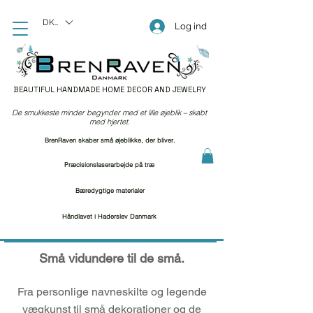
DKK (kr)
Log ind
BEAUTIFUL HANDMADE HOME DECOR AND JEWELRY
De smukkeste minder begynder med et lille øjeblik – skabt
med hjertet.
BrenRaven skaber små øjeblikke, der bliver.
Præcisionslaserarbejde på træ
Bæredygtige materialer
Håndlavet i Haderslev Danmark
Små vidundere til de små.
Fra personlige navneskilte og legende
vægkunst til små dekorationer og de