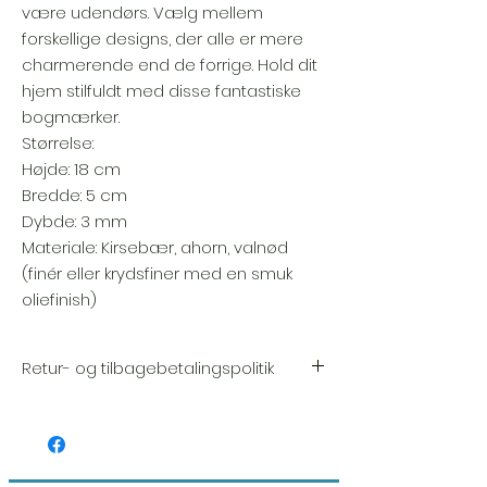
være udendørs. Vælg mellem
forskellige designs, der alle er mere
charmerende end de forrige. Hold dit
hjem stilfuldt med disse fantastiske
bogmærker.
Størrelse:
Højde: 18 cm
Bredde: 5 cm
Dybde: 3 mm
Materiale: Kirsebær, ahorn, valnød
(finér eller krydsfiner med en smuk
oliefinish)
Retur- og tilbagebetalingspolitik
Vi sætter en stor ære i kvaliteten og
håndværket af hver vare. Din tilfredshed er
vores højeste prioritet, og vi inspicerer altid
omhyggeligt hver ordre inden forsendelse.