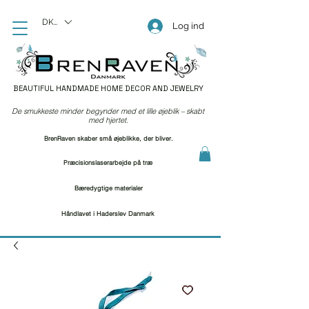
DKK (kr)
Log ind
BEAUTIFUL HANDMADE HOME DECOR AND JEWELRY
De smukkeste minder begynder med et lille øjeblik – skabt
med hjertet.
BrenRaven skaber små øjeblikke, der bliver.
Præcisionslaserarbejde på træ
Bæredygtige materialer
Håndlavet i Haderslev Danmark