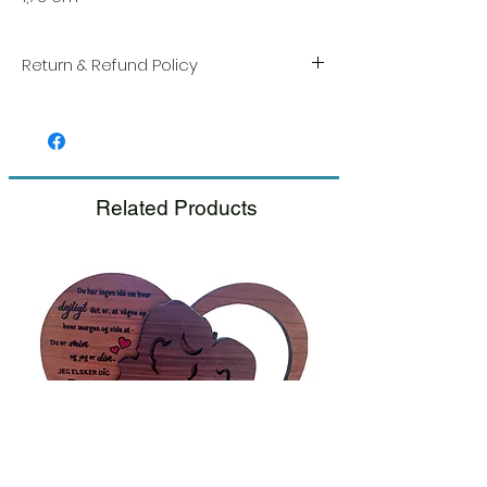
Return & Refund Policy
Vi sætter en stor ære i kvaliteten og
håndværket af hver vare. Din tilfredshed er
vores højeste prioritet, og vi inspicerer altid
omhyggeligt hver ordre før afsendelse.
Related Products
Hvis du bemærker nogen skade, når du
modtager din pakke, bedes du give os
besked med det samme og vedlægge et
billede, så sørger vi for en hurtig
udskiftning.
Se venligst vores retur- og
tilbagebetalingspolitik.