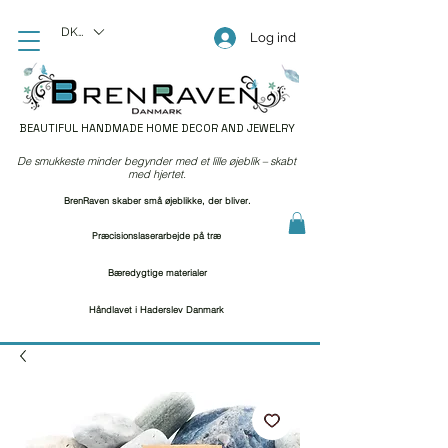
DKK (kr)
Log ind
BEAUTIFUL HANDMADE HOME DECOR AND JEWELRY
De smukkeste minder begynder med et lille øjeblik – skabt
med hjertet.
BrenRaven skaber små øjeblikke, der bliver.
Præcisionslaserarbejde på træ
Bæredygtige materialer
Håndlavet i Haderslev Danmark