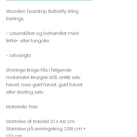
Wooden Teardrop Butterfly Wing
Earrings.
- Laserskåret og behandlet med
linfrø- eller tungolie.
- Letvægts
Øreringe kroge fås i følgende
materialer: kirurgisk stål, antikt sølv
farvet, rose guld farvet, guld farvet
eller sterling sølv.
Materiale: Træ
Størrelse af trædel: 3,1 x 4,8 cm
Størrelse på øreringskrog: 2,08 cm ×
1,73 cm