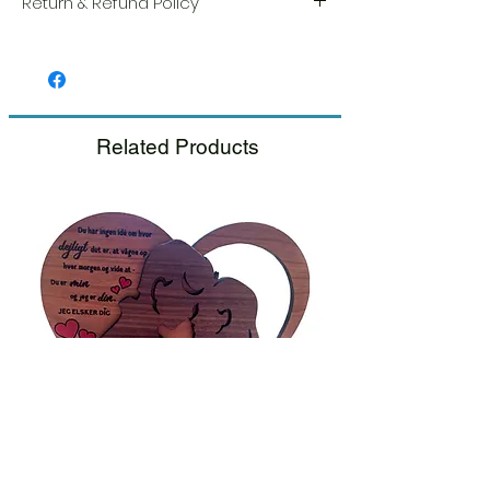
Return & Refund Policy
Vi sætter en stor ære i kvaliteten og
håndværket af hver vare. Din tilfredshed er
vores højeste prioritet, og vi inspicerer altid
omhyggeligt hver ordre før afsendelse.
Related Products
Hvis du bemærker nogen skade, når du
modtager din pakke, bedes du give os
besked med det samme og vedlægge et
billede, så sørger vi for en hurtig
udskiftning.
Se venligst vores retur- og
tilbagebetalingspolitik.