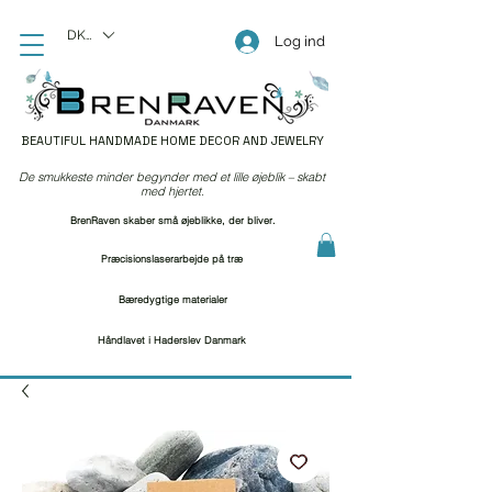
DKK (kr)
Log ind
BEAUTIFUL HANDMADE HOME DECOR AND JEWELRY
De smukkeste minder begynder med et lille øjeblik – skabt
med hjertet.
BrenRaven skaber små øjeblikke, der bliver.
Præcisionslaserarbejde på træ
Bæredygtige materialer
Håndlavet i Haderslev Danmark