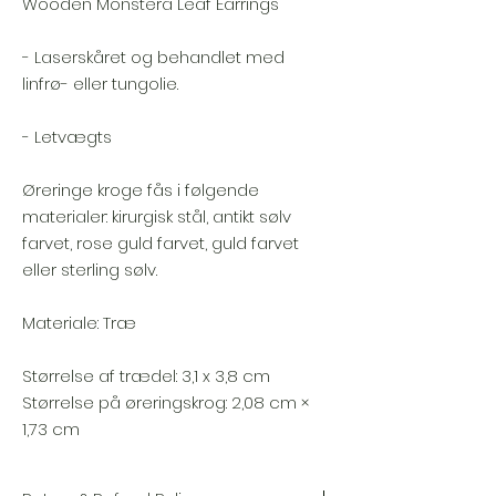
Wooden Monstera Leaf Earrings
- Laserskåret og behandlet med
linfrø- eller tungolie.
- Letvægts
Øreringe kroge fås i følgende
materialer: kirurgisk stål, antikt sølv
farvet, rose guld farvet, guld farvet
eller sterling sølv.
Materiale: Træ
Størrelse af trædel: 3,1 x 3,8 cm
Størrelse på øreringskrog: 2,08 cm ×
1,73 cm