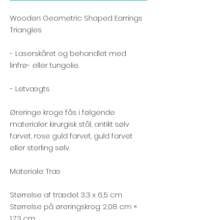
Wooden Geometric Shaped Earrings
Triangles
- Laserskåret og behandlet med
linfrø- eller tungolie.
- Letvægts
Øreringe kroge fås i følgende
materialer: kirurgisk stål, antikt sølv
farvet, rose guld farvet, guld farvet
eller sterling sølv.
Materiale: Træ
Størrelse af trædel: 3,3 x 6,5 cm
Størrelse på øreringskrog: 2,08 cm ×
1,73 cm