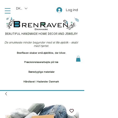
DKK (kr)
Log ind
BEAUTIFUL HANDMADE HOME DECOR AND JEWELRY
De smukkeste minder begynder med et lille øjeblik – skabt
med hjertet.
BrenRaven skaber små øjeblikke, der bliver.
Præcisionslaserarbejde på træ
Bæredygtige materialer
Håndlavet i Haderslev Danmark