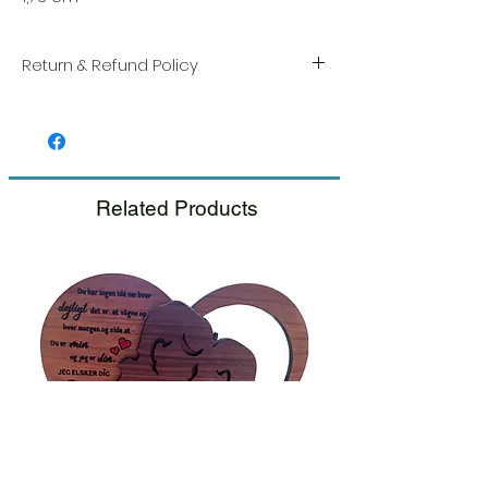
Return & Refund Policy
Vi sætter en stor ære i kvaliteten og
håndværket af hver vare. Din tilfredshed er
vores højeste prioritet, og vi inspicerer altid
omhyggeligt hver ordre før afsendelse.
Related Products
Hvis du bemærker nogen skade, når du
modtager din pakke, bedes du give os
besked med det samme og vedlægge et
billede, så sørger vi for en hurtig
udskiftning.
Se venligst vores retur- og
tilbagebetalingspolitik.