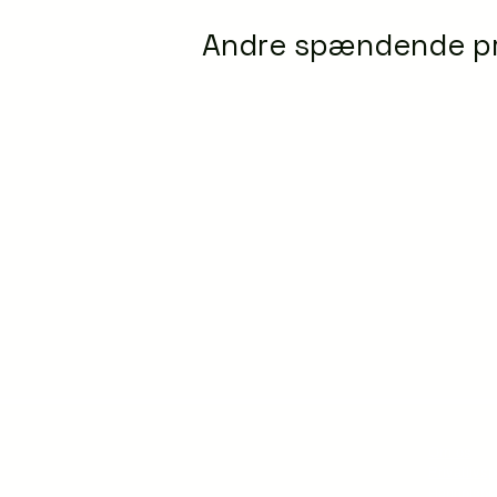
Andre spændende p
Om os
Privatlivsp
Handelsbet