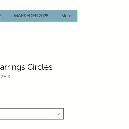
E
MARKEDER 2025
More
rrings Circles
21-13
algspris