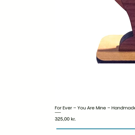
For Ever – You Are Mine – Handmad
Pris
325,00 kr.