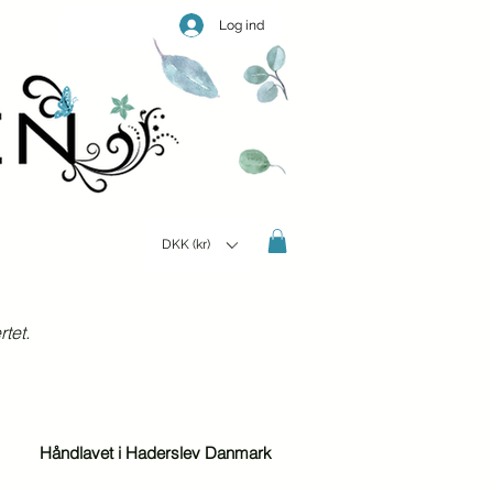
Log ind
DKK (kr)
tet.
Håndlavet i Haderslev Danmark