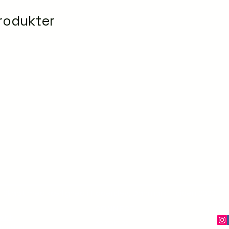
rodukter
Skabt med kærlighed i Haderslev, Danmark – siden 2022
CONNECT
FØLG
olitik
Kontakt os
ingelser