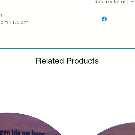
Return & Refund Po
Vi sætter en stor ær
cm
hver vare. Din tilfred
8 cm × 1,73 cm
inspicerer altid omhy
Hvis du bemærker n
pakke, bedes du gi
vedlægge et billede, 
udskiftning.
Se venli
tilbagebetalingspolit
Related Products