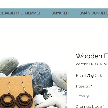
DETALJER TIL HJEMMET
SMYKKER
SMÅ VIDUNDER
Wooden Ea
Varenr.: BR-OHR-20
S
Fra
175,00kr
Træsort
*
Vælg
Øreringe kroge
*