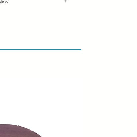
licy
e i kvaliteten og håndværket af
shed er vores højeste prioritet, og vi
ggeligt hver ordre før afsendelse.
ogen skade, når du modtager din
ve os besked med det samme og
så sørger vi for en hurtig
gst vores retur- og
ik.