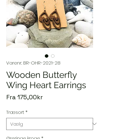
Varenr.: BR-OHR-2021-28
Wooden Butterfly
Wing Heart Earrings
Salgspris
Fra
175,00kr
Træsort
*
Øreringe kroge
*