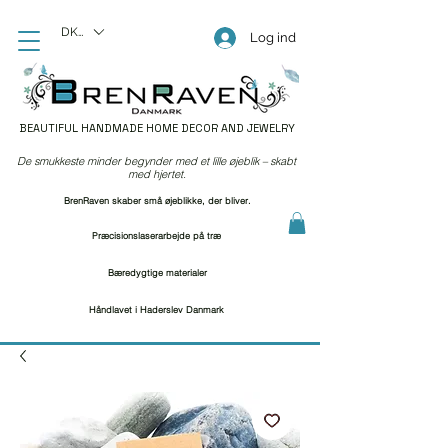
DKK (kr)
Log ind
BEAUTIFUL HANDMADE HOME DECOR AND JEWELRY
De smukkeste minder begynder med et lille øjeblik – skabt
med hjertet.
BrenRaven skaber små øjeblikke, der bliver.
Præcisionslaserarbejde på træ
Bæredygtige materialer
Håndlavet i Haderslev Danmark