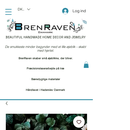
DKK (kr)
Log ind
BEAUTIFUL HANDMADE HOME DECOR AND JEWELRY
De smukkeste minder begynder med et lille øjeblik – skabt
med hjertet.
BrenRaven skaber små øjeblikke, der bliver.
Præcisionslaserarbejde på træ
Bæredygtige materialer
Håndlavet i Haderslev Danmark