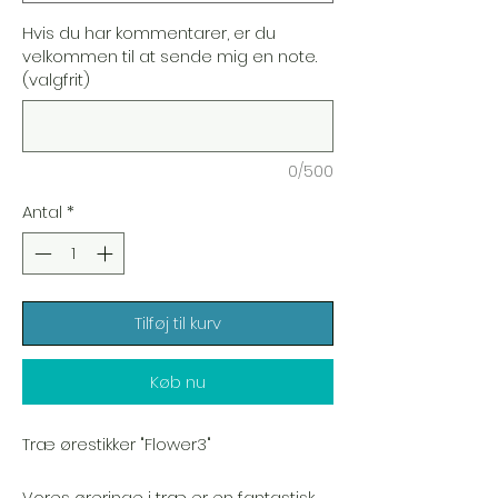
Hvis du har kommentarer, er du
velkommen til at sende mig en note.
(valgfrit)
0/500
Antal
*
Tilføj til kurv
Køb nu
Træ ørestikker "Flower3"
Vores øreringe i træ er en fantastisk