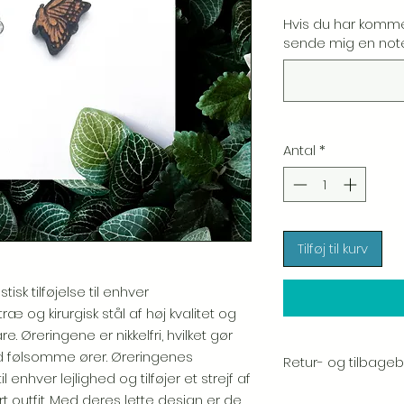
Hvis du har komme
sende mig en note.
Antal
*
Tilføj til kurv
sk tilføjelse til enhver
æ og kirurgisk stål af høj kvalitet og
. Øreringene er nikkelfri, hvilket gør
d følsomme ører. Øreringenes
Retur- og tilbagebe
 enhver lejlighed og tilføjer et strejf af
Vi sætter en stor ær
 outfit. Med deres lette design er de