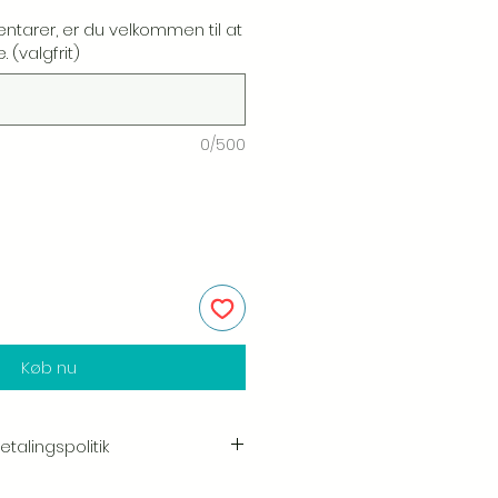
ntarer, er du velkommen til at
 (valgfrit)
0/500
Køb nu
talingspolitik
e i kvaliteten og håndværket af