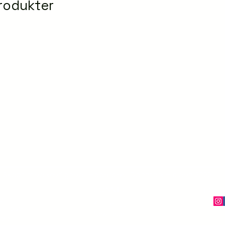
rodukter
Skabt med kærlighed i Haderslev, Danmark – siden 2022
CONNECT
FØLG
olitik
Kontakt os
ingelser
Newsletter
se &