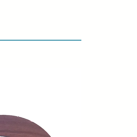
shed er vores højeste prioritet, og vi
ggeligt hver ordre før afsendelse.
ogen skade, når du modtager din
ve os besked med det samme og
så sørger vi for en hurtig
gst vores retur- og
ik.