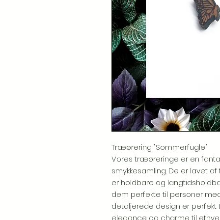
Træørering "Sommerfugle"
Vores træøreringe er en fantasti
smykkesamling. De er lavet af tr
er holdbare og langtidsholdbare
dem perfekte til personer me
detaljerede design er perfekt til
elegance og charme til ethvert