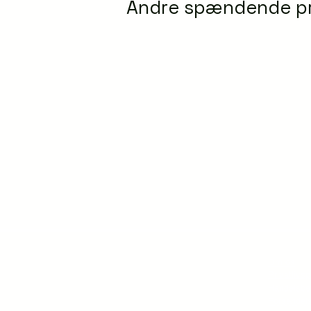
Andre spændende p
Om os
Privatlivsp
Handelsbet
Forsendel