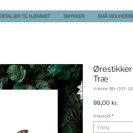
DETALJER TIL HJEMMET
SMYKKER
SMÅ VIDUNDER
Ørestikke
Træ
Varenr.: BR-OST-20
Pris
99,00 kr.
Træsort
*
Vælg