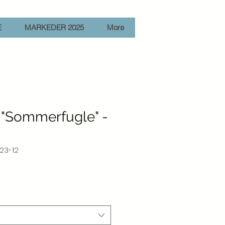
E
MARKEDER 2025
More
r "Sommerfugle" -
23-12