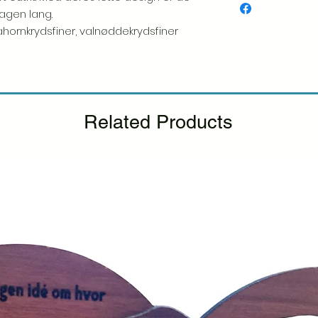
hver vare. Din tilfred
agen lang.
inspicerer altid omhy
 ahornkrydsfiner, valnøddekrydsfiner
Hvis du bemærker n
pakke, bedes du gi
inkludere et billede, 
udskiftning.
Se venli
tilbagebetalingspolit
Related Products