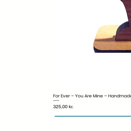
For Ever – You Are Mine – Handmad
Pris
325,00 kr.