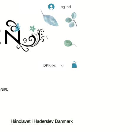
Log ind
DKK (kr)
tet.
Håndlavet i Haderslev Danmark