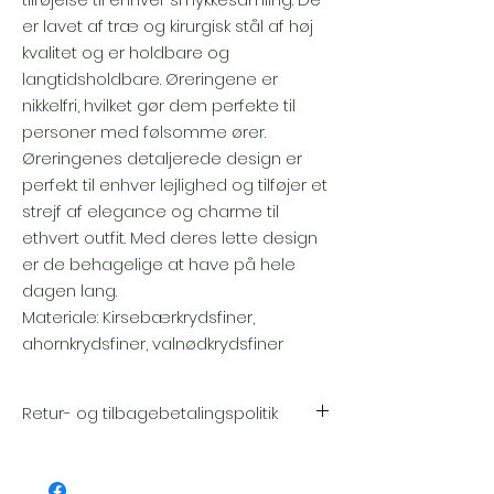
er lavet af træ og kirurgisk stål af høj
kvalitet og er holdbare og
langtidsholdbare. Øreringene er
nikkelfri, hvilket gør dem perfekte til
personer med følsomme ører.
Øreringenes detaljerede design er
perfekt til enhver lejlighed og tilføjer et
strejf af elegance og charme til
ethvert outfit. Med deres lette design
er de behagelige at have på hele
dagen lang.
Materiale: Kirsebærkrydsfiner,
ahornkrydsfiner, valnødkrydsfiner
Retur- og tilbagebetalingspolitik
Vi sætter en stor ære i kvaliteten og
håndværket af hver vare. Din tilfredshed er