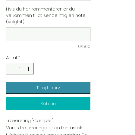
Hvis du har kommentarer, er du
velkommen til at sende mig en note.
(valgfrit)
0/500
Antal
*
Tilføj til kurv
Køb nu
Træørering "Camper"
Vores træøreringe er en fantastisk
tilføjelse til enhver smykkesamling. De