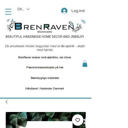
DKK (kr)
Log ind
BEAUTIFUL HANDMADE HOME DECOR AND JEWELRY
De smukkeste minder begynder med et lille øjeblik – skabt
med hjertet.
BrenRaven skaber små øjeblikke, der bliver.
Præcisionslaserarbejde på træ
Bæredygtige materialer
Håndlavet i Haderslev Danmark