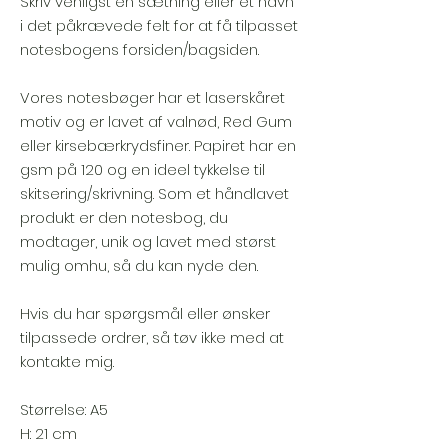
Skriv venligst en sætning eller et navn
i det påkrævede felt for at få tilpasset
notesbogens forsiden/bagsiden.
Vores notesbøger har et laserskåret
motiv og er lavet af valnød, Red Gum
eller kirsebærkrydsfiner. Papiret har en
gsm på 120 og en ideel tykkelse til
skitsering/skrivning. Som et håndlavet
produkt er den notesbog, du
modtager, unik og lavet med størst
mulig omhu, så du kan nyde den.
Hvis du har spørgsmål eller ønsker
tilpassede ordrer, så tøv ikke med at
kontakte mig.
Størrelse: A5
H: 21 cm