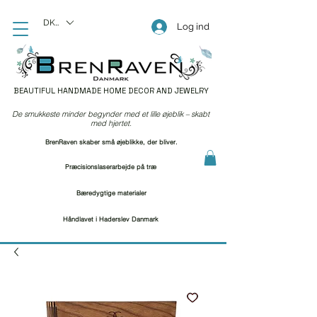
DKK (kr)
Log ind
BEAUTIFUL HANDMADE HOME DECOR AND JEWELRY
De smukkeste minder begynder med et lille øjeblik – skabt
med hjertet.
BrenRaven skaber små øjeblikke, der bliver.
Præcisionslaserarbejde på træ
Bæredygtige materialer
Håndlavet i Haderslev Danmark