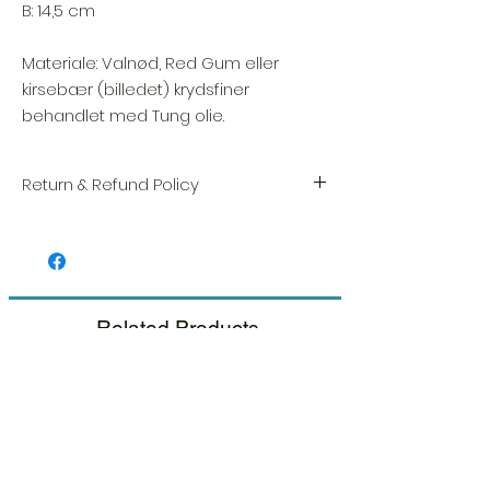
B: 14,5 cm
Materiale: Valnød, Red Gum eller
kirsebær (billedet) krydsfiner
behandlet med Tung olie.
Return & Refund Policy
Vi sætter en stor ære i kvaliteten og
håndværket af hver vare. Din tilfredshed er
vores højeste prioritet, og vi inspicerer altid
omhyggeligt hver ordre før afsendelse.
Related Products
Hvis du bemærker nogen skade, når du
modtager din pakke, bedes du give os
besked med det samme og inkludere et
billede, så sørger vi for en hurtig
udskiftning.
Se venligst vores Retur &
Tilbagebetalings politik.