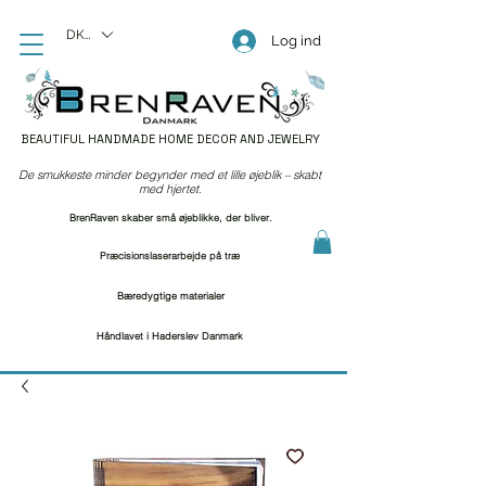
DKK (kr)
Log ind
BEAUTIFUL HANDMADE HOME DECOR AND JEWELRY
De smukkeste minder begynder med et lille øjeblik – skabt
med hjertet.
BrenRaven skaber små øjeblikke, der bliver.
Præcisionslaserarbejde på træ
Bæredygtige materialer
Håndlavet i Haderslev Danmark