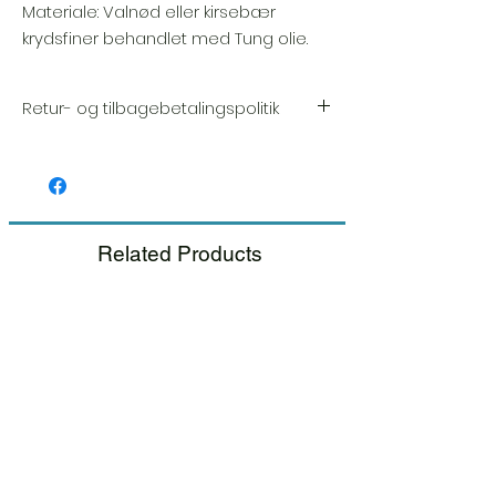
Materiale: Valnød eller kirsebær
krydsfiner behandlet med Tung olie.
Retur- og tilbagebetalingspolitik
Vi sætter en stor ære i kvaliteten og
håndværket af hver vare. Din tilfredshed er
vores højeste prioritet, og vi inspicerer altid
omhyggeligt hver ordre før afsendelse.
Related Products
Hvis du bemærker nogen skade, når du
modtager din pakke, bedes du give os
besked med det samme og inkludere et
billede, så sørger vi for en hurtig
udskiftning.
Se venligst vores retur- og
tilbagebetalingspolitik.