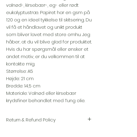
valnød-, kirsebær-, eg- eller rødt
eukalyptustræ. Papiret har en gsm på
120 og en ideel tykkelse til skitsering. Du
vil få et håndlavet og unikt produkt
som bliver lavet med store omhu. Jeg
håber, at du vil blive glad for produktet.
Hvis du har spørgsmål eller ønsker et
andet motiv, er du velkommen til at
kontakte mig.
Størrelse: A5
Højde: 21 cm
Bredde: 14,5 cm
Materiale: Valnød eller kirsebær
krydsfiner behandlet med Tung olie.
Return & Refund Policy
Vi sætter en stor ære i kvaliteten og
håndværket af hver vare. Din tilfredshed er