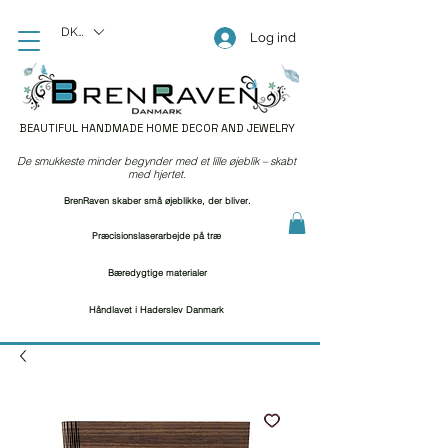
DKK (kr)
Log ind
BEAUTIFUL HANDMADE HOME DECOR AND JEWELRY
De smukkeste minder begynder med et lille øjeblik – skabt
med hjertet.
BrenRaven skaber små øjeblikke, der bliver.
Præcisionslaserarbejde på træ
Bæredygtige materialer
Håndlavet i Haderslev Danmark