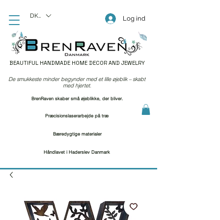
DKK (kr)
Log ind
BEAUTIFUL HANDMADE HOME DECOR AND JEWELRY
De smukkeste minder begynder med et lille øjeblik – skabt
med hjertet.
BrenRaven skaber små øjeblikke, der bliver.
Præcisionslaserarbejde på træ
Bæredygtige materialer
Håndlavet i Haderslev Danmark