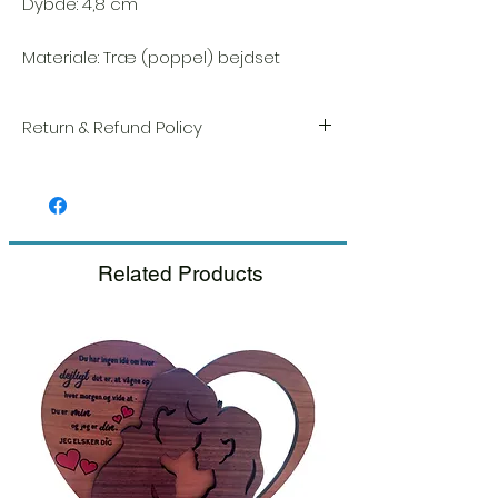
Dybde: 4,8 cm
Materiale: Træ (poppel) bejdset
Return & Refund Policy
Vi sætter en stor ære i kvaliteten og
håndværket af hver vare. Din tilfredshed er
vores højeste prioritet, og vi inspicerer altid
omhyggeligt hver ordre før afsendelse.
Related Products
Hvis du bemærker nogen skade, når du
modtager din pakke, bedes du give os
besked med det samme og inkludere et
billede, så sørger vi for en hurtig
udskiftning.
Se venligst vores retur- og
tilbagebetalingspolitik.