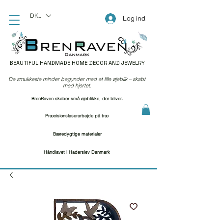
DKK (kr)
Log ind
BEAUTIFUL HANDMADE HOME DECOR AND JEWELRY
De smukkeste minder begynder med et lille øjeblik – skabt
med hjertet.
BrenRaven skaber små øjeblikke, der bliver.
Præcisionslaserarbejde på træ
Bæredygtige materialer
Håndlavet i Haderslev Danmark