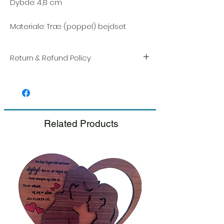
Dybde: 4,8 cm
Materiale: Træ (poppel) bejdset
Return & Refund Policy
Vi sætter en stor ære i kvaliteten og
håndværket af hver vare. Din tilfredshed er
vores højeste prioritet, og vi inspicerer altid
omhyggeligt hver ordre før afsendelse.
Related Products
Hvis du bemærker nogen skade, når du
modtager din pakke, bedes du give os
besked med det samme og inkludere et
billede, så sørger vi for en hurtig
udskiftning.
Se venligst vores retur- og
tilbagebetalingspolitik.