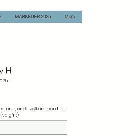
E
MARKEDER 2025
More
v H
-02h
ntarer, er du velkommen til at
valgfrit)