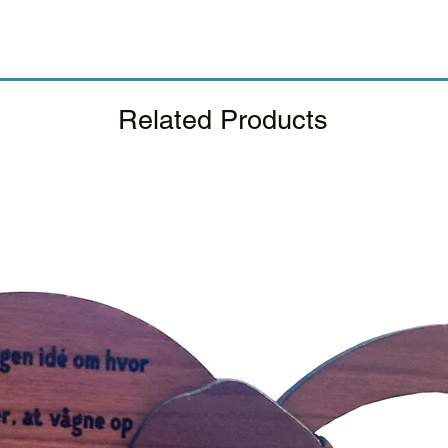
udskiftning.
Se venli
tilbagebetalingspolit
Related Products