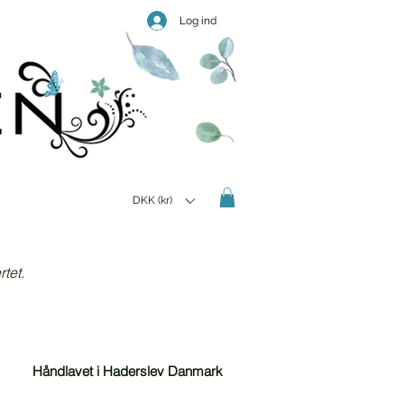
Log ind
DKK (kr)
tet.
Håndlavet i Haderslev Danmark