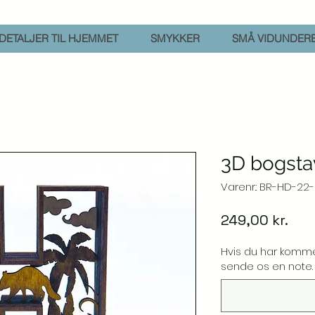
DETALJER TIL HJEMMET
SMYKKER
SMÅ VIDUNDER
3D bogsta
Varenr.: BR-HD-22
Pris
249,00 kr.
Hvis du har komme
sende os en note. (