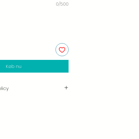
0/500
Køb nu
licy
e i kvaliteten og håndværket af
shed er vores højeste prioritet, og vi
ggeligt hver ordre før afsendelse.
ogen skade, når du modtager din
ve os besked med det samme og
så sørger vi for en hurtig