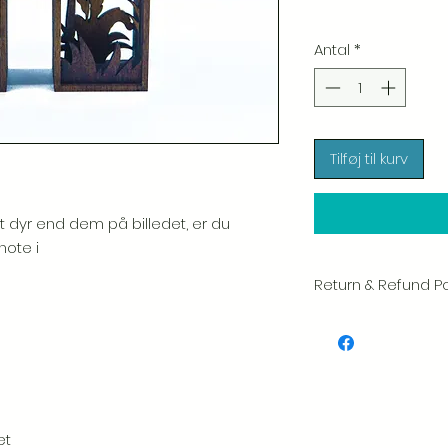
Antal
*
Tilføj til kurv
t dyr end dem på billedet, er du
note i
Return & Refund Po
Vi sætter en stor ær
hver vare. Din tilfred
inspicerer altid omhy
Hvis du bemærker n
pakke, bedes du gi
inkludere et billede, 
et