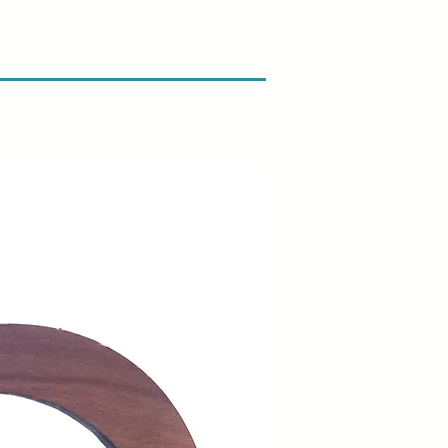
gst vores retur- og
ik.