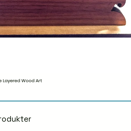
e Layered Wood Art
Hurtigvisning
rodukter