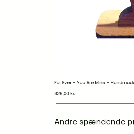
For Ever – You Are Mine – Handmad
Pris
325,00 kr.
Andre spændende p