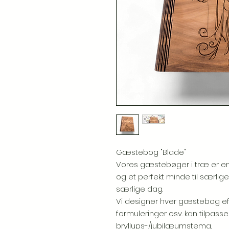
Gæstebog "Blade"
Vores gæstebøger i træ er en s
og et perfekt minde til særlige
særlige dag.
Vi designer hver gæstebog efter
formuleringer osv. kan tilpass
bryllups-/jubilæumstema.