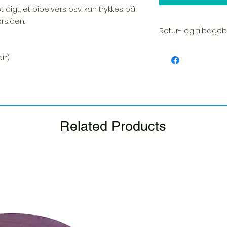
t digt, et bibelvers osv. kan trykkes på
rsiden.
Retur- og tilbagebe
We take great pride 
ir)
of every item. Your sa
and we always caref
shipment.
If you notice any d
package, please not
photo, and we will 
Related Products
Please see our Retur