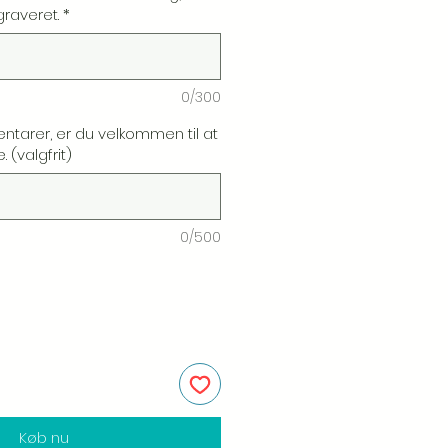
graveret.
*
0/300
ntarer, er du velkommen til at
 (valgfrit)
0/500
Køb nu