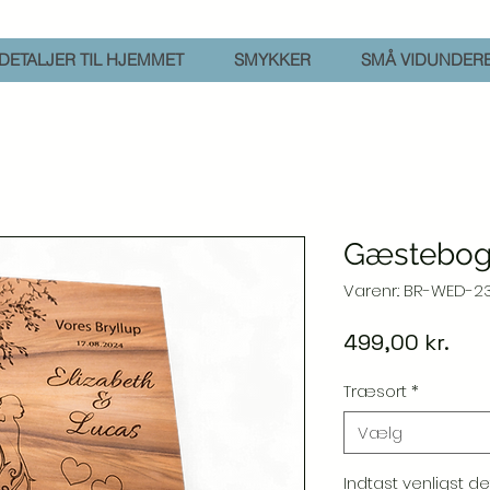
DETALJER TIL HJEMMET
SMYKKER
SMÅ VIDUNDER
Gæstebog 
Varenr.: BR-WED-2
Pris
499,00 kr.
Træsort
*
Vælg
Indtast venligst d