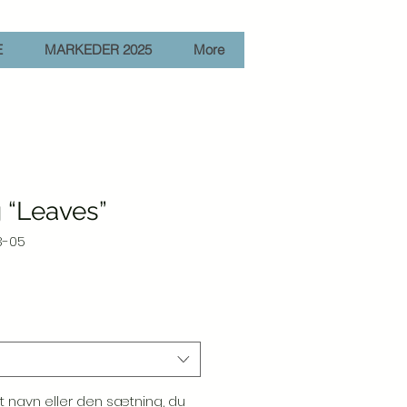
E
MARKEDER 2025
More
“Leaves”
3-05
et navn eller den sætning, du