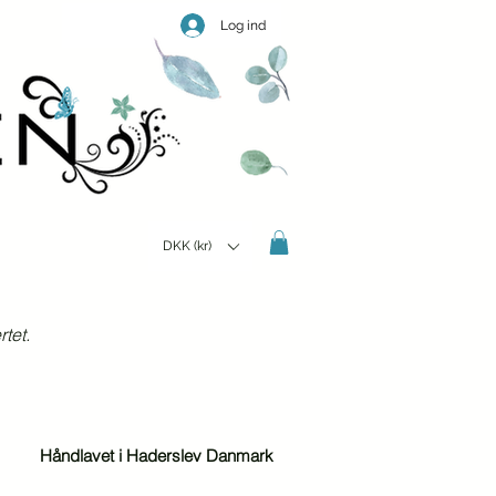
Log ind
DKK (kr)
tet.
Håndlavet i Haderslev Danmark