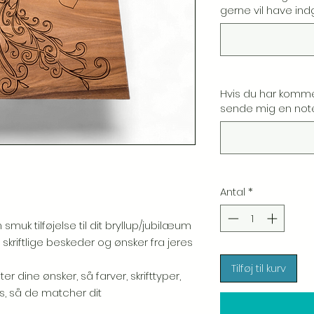
gerne vil have ind
Hvis du har komme
sende mig en note.
Antal
*
muk tilføjelse til dit bryllup/jubilæum
 skriftlige beskeder og ønsker fra jeres
Tilføj til kurv
 dine ønsker, så farver, skrifttyper,
es, så de matcher dit