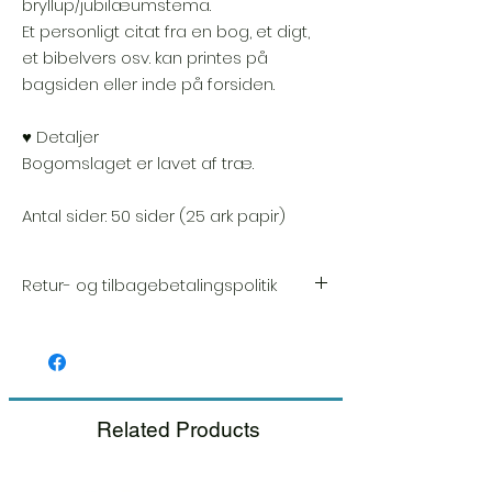
bryllup/jubilæumstema.
Et personligt citat fra en bog, et digt,
et bibelvers osv. kan printes på
bagsiden eller inde på forsiden.
♥ Detaljer
Bogomslaget er lavet af træ.
Antal sider: 50 sider (25 ark papir)
Retur- og tilbagebetalingspolitik
Vi sætter en stor ære i kvaliteten og
håndværket af hver vare. Din tilfredshed er
vores højeste prioritet, og vi inspicerer altid
omhyggeligt hver ordre før afsendelse.
Related Products
Hvis du bemærker nogen skade, når du
modtager din pakke, bedes du give os
besked med det samme og inkludere et
billede, så sørger vi for en hurtig