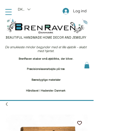
DKK (kr)
Log ind
BEAUTIFUL HANDMADE HOME DECOR AND JEWELRY
De smukkeste minder begynder med et lille øjeblik – skabt
med hjertet.
BrenRaven skaber små øjeblikke, der bliver.
Præcisionslaserarbejde på træ
Bæredygtige materialer
Håndlavet i Haderslev Danmark