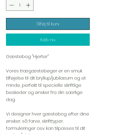
Tilføj til kurv
Køb nu
Gæstebog "Hjerter"
Vores trægæstebøger er en smuk
tilføjelse til dit bryllup/jubilæum og et
minde, perfekt til specielle skriftlige
beskeder og ønsker fra din særlige
dag.
Vi designer hver gæstebog efter dine
ønsker, så farve, skrifttyper,
formuleringer osv. kan tilpasses til dit