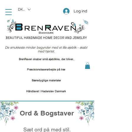
DKK (kr)
Log ind
BEAUTIFUL HANDMADE HOME DECOR AND JEWELRY
De smukkeste minder begynder med et lille øjeblik – skabt
med hjertet.
BrenRaven skaber små øjeblikke, der bliver.
Præcisionslaserarbejde på træ
Bæredygtige materialer
Håndlavet i Haderslev Danmark
Ord & Bogstaver
Sæt ord på med stil.