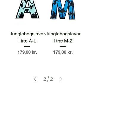
Junglebogstaver
Junglebogstaver
i træ A-L
i træ M-Z
Pris
Pris
179,00 kr.
179,00 kr.
2
/
2