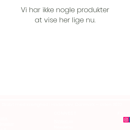
Vi har ikke nogle produkter
at vise her lige nu.
Skabt med kærlighed i Haderslev, Danmark – siden 2022
CONNECT
FØLG
olitik
Kontakt os
ingelser
Newsletter
se &