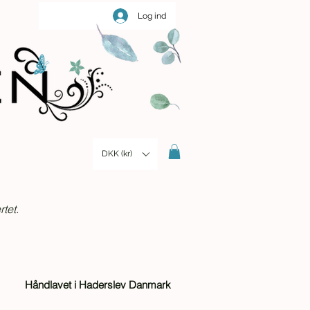
Log ind
DKK (kr)
tet.
Håndlavet i Haderslev Danmark