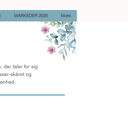
E
MARKEDER 2025
More
der taler for sig
laser-skåret og
kønhed.