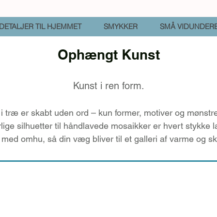
DETALJER TIL HJEMMET
SMYKKER
SMÅ VIDUNDER
Ophængt Kunst
Kunst i ren form.
 træ er skabt uden ord – kun former, motiver og mønstre, 
rlige silhuetter til håndlavede mosaikker er hvert stykke 
 med omhu, så din væg bliver til et galleri af varme og s