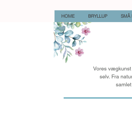
HOME
BRYLLUP
SMÅ 
Vores vægkunst i
selv. Fra natu
samlet