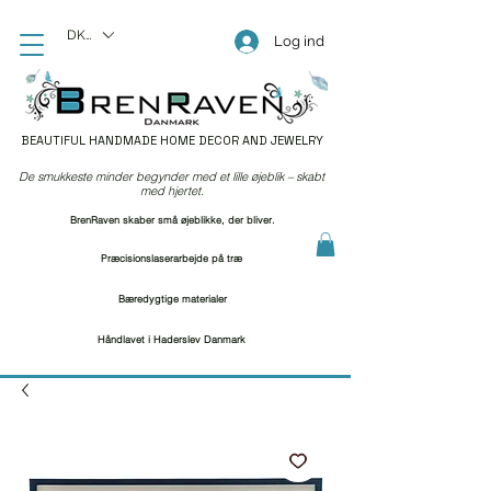
DKK (kr)
Log ind
BEAUTIFUL HANDMADE HOME DECOR AND JEWELRY
De smukkeste minder begynder med et lille øjeblik – skabt
med hjertet.
BrenRaven skaber små øjeblikke, der bliver.
Præcisionslaserarbejde på træ
Bæredygtige materialer
Håndlavet i Haderslev Danmark