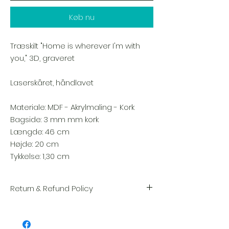
Køb nu
Træskilt "Home is wherever I'm with
you," 3D, graveret
Laserskåret, håndlavet
Materiale: MDF - Akrylmaling - Kork
Bagside: 3 mm mm kork
Længde: 46 cm
Højde: 20 cm
Tykkelse: 1,30 cm
Return & Refund Policy
Vi sætter en stor ære i kvaliteten og
håndværket af hver vare. Din tilfredshed er
vores højeste prioritet, og vi inspicerer altid