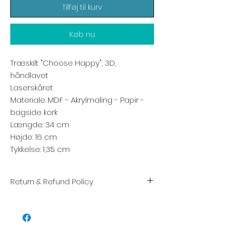
Tilføj til kurv
Køb nu
Træskilt "Choose Happy", 3D,
håndlavet
Laserskåret
Materiale: MDF - Akrylmaling - Papir -
bagside kork
Længde: 34 cm
Højde: 16 cm
Tykkelse: 1,35 cm
Return & Refund Policy
Vi sætter en stor ære i kvaliteten og
håndværket af hver vare. Din tilfredshed er
vores højeste prioritet, og vi inspicerer altid
omhyggeligt hver ordre før afsendelse.