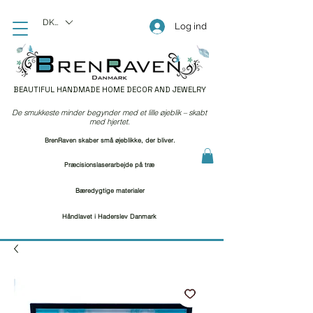
DKK (kr)
Log ind
BEAUTIFUL HANDMADE HOME DECOR AND JEWELRY
De smukkeste minder begynder med et lille øjeblik – skabt
med hjertet.
BrenRaven skaber små øjeblikke, der bliver.
Præcisionslaserarbejde på træ
Bæredygtige materialer
Håndlavet i Haderslev Danmark