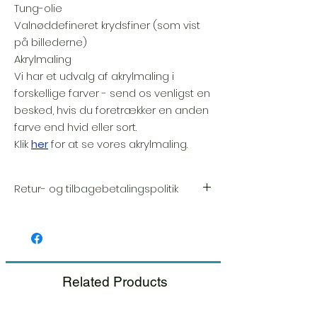
Tung-olie
Valnøddefineret krydsfiner (som vist
på billederne)
Akrylmaling
Vi har et udvalg af akrylmaling i
forskellige farver - send os venligst en
besked, hvis du foretrækker en anden
farve end hvid eller sort.
Klik
her
for at se vores akrylmaling.
Retur- og tilbagebetalingspolitik
Vi sætter en stor ære i kvaliteten og
håndværket af hver vare. Din tilfredshed er
vores højeste prioritet, og vi inspicerer altid
omhyggeligt hver ordre inden forsendelse.
Related Products
Hvis du bemærker nogen skade, når du
modtager din pakke, bedes du give os
besked med det samme og inkludere et