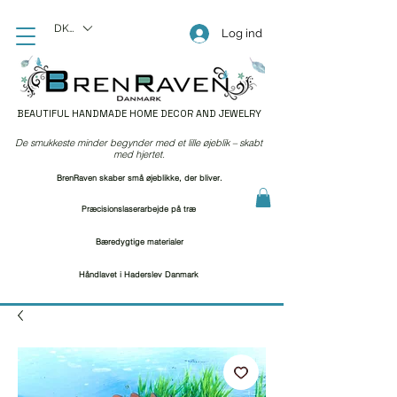
DKK (kr)
Log ind
BEAUTIFUL HANDMADE HOME DECOR AND JEWELRY
De smukkeste minder begynder med et lille øjeblik – skabt
med hjertet.
BrenRaven skaber små øjeblikke, der bliver.
Præcisionslaserarbejde på træ
Bæredygtige materialer
Håndlavet i Haderslev Danmark