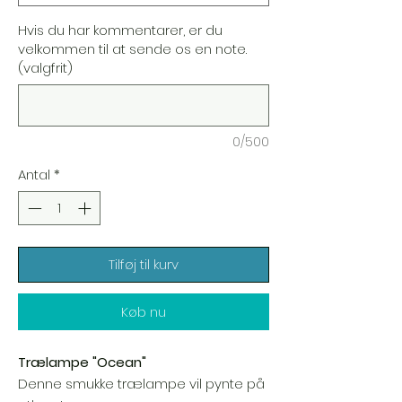
Hvis du har kommentarer, er du
velkommen til at sende os en note.
(valgfrit)
0/500
Antal
*
Tilføj til kurv
Køb nu
Trælampe "Ocean"
Denne smukke trælampe vil pynte på