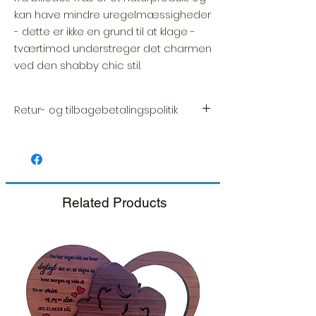
kan have mindre uregelmæssigheder
- dette er ikke en grund til at klage -
tværtimod understreger det charmen
ved den shabby chic stil.
Retur- og tilbagebetalingspolitik
Vi sætter en stor ære i kvaliteten og
håndværket af hver vare. Din tilfredshed er
vores højeste prioritet, og vi inspicerer altid
omhyggeligt hver ordre før afsendelse.
Related Products
Hvis du bemærker nogen skade, når du
modtager din pakke, bedes du give os
besked med det samme og inkludere et
billede, så sørger vi for en hurtig
udskiftning.
Se venligst vores retur- og
tilbagebetalingspolitik.