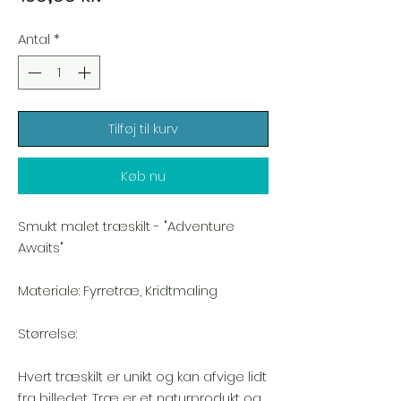
Antal
*
Tilføj til kurv
Køb nu
Smukt malet træskilt - "Adventure
Awaits"
Materiale: Fyrretræ, Kridtmaling
Størrelse:
Hvert træskilt er unikt og kan afvige lidt
fra billedet. Træ er et naturprodukt og