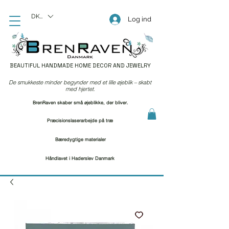
DKK (kr)
Log ind
BEAUTIFUL HANDMADE HOME DECOR AND JEWELRY
De smukkeste minder begynder med et lille øjeblik – skabt
med hjertet.
BrenRaven skaber små øjeblikke, der bliver.
Præcisionslaserarbejde på træ
Bæredygtige materialer
Håndlavet i Haderslev Danmark