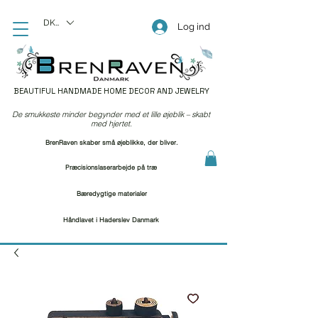
DKK (kr)
Log ind
BEAUTIFUL HANDMADE HOME DECOR AND JEWELRY
De smukkeste minder begynder med et lille øjeblik – skabt
med hjertet.
BrenRaven skaber små øjeblikke, der bliver.
Præcisionslaserarbejde på træ
Bæredygtige materialer
Håndlavet i Haderslev Danmark