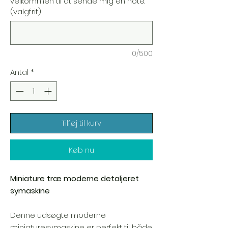
velkommen til at sende mig en note.
(valgfrit)
0/500
Antal
*
Tilføj til kurv
Køb nu
Miniature træ moderne detaljeret
symaskine
Denne udsøgte moderne
miniaturesymaskine er perfekt til både