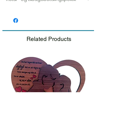
Vi sætter en stor ære i kvaliteten og
håndværket af hver vare. Din tilfredshed er
vores højeste prioritet, og vi inspicerer altid
omhyggeligt hver ordre før afsendelse.
Related Products
Hvis du bemærker nogen skade, når du
modtager din pakke, bedes du give os
besked med det samme og inkludere et
billede, så sørger vi for en hurtig
udskiftning.
Se venligst vores Retur &
Tilbagebetalings politik.