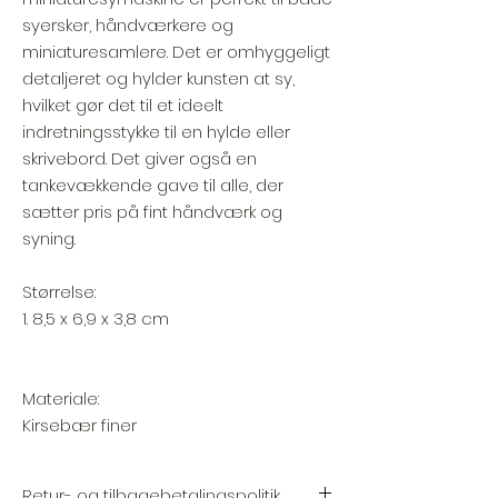
syersker, håndværkere og
miniaturesamlere. Det er omhyggeligt
detaljeret og hylder kunsten at sy,
hvilket gør det til et ideelt
indretningsstykke til en hylde eller
skrivebord. Det giver også en
tankevækkende gave til alle, der
sætter pris på fint håndværk og
syning.
Størrelse:
1. 8,5 x 6,9 x 3,8 cm
Materiale:
Kirsebær finer
Retur- og tilbagebetalingspolitik