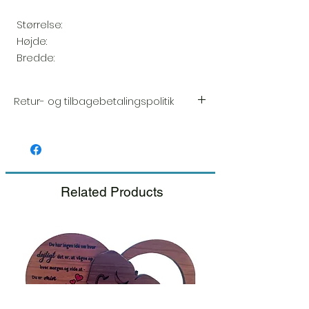
Størrelse:
Højde:
Bredde:
Retur- og tilbagebetalingspolitik
Vi sætter en stor ære i kvaliteten og
håndværket af hver vare. Din tilfredshed er
vores højeste prioritet, og vi inspicerer altid
omhyggeligt hver ordre før afsendelse.
Related Products
Hvis du bemærker nogen skade, når du
modtager din pakke, bedes du give os
besked med det samme og inkludere et
billede, så sørger vi for en hurtig
udskiftning.
Se venligst vores retur- og
tilbagebetalingspolitik.