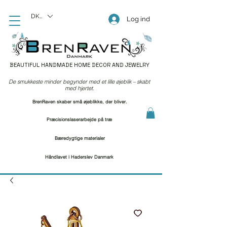
DKK (kr)
Log ind
BEAUTIFUL HANDMADE HOME DECOR AND JEWELRY
De smukkeste minder begynder med et lille øjeblik – skabt
med hjertet.
BrenRaven skaber små øjeblikke, der bliver.
Præcisionslaserarbejde på træ
Bæredygtige materialer
Håndlavet i Haderslev Danmark