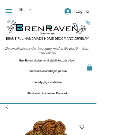
DKK (kr)
Log ind
BEAUTIFUL HANDMADE HOME DECOR AND JEWELRY
De smukkeste minder begynder med et lille øjeblik – skabt
med hjertet.
BrenRaven skaber små øjeblikke, der bliver.
Præcisionslaserarbejde på træ
Bæredygtige materialer
Håndlavet i Haderslev Danmark