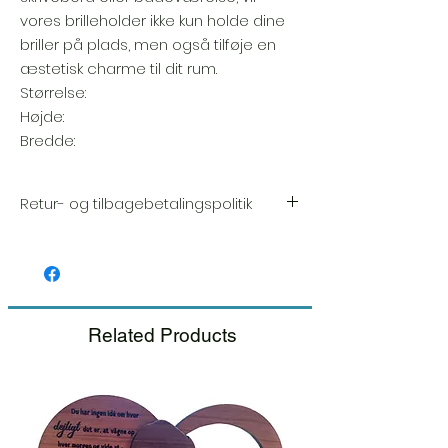
vores brilleholder ikke kun holde dine
briller på plads, men også tilføje en
æstetisk charme til dit rum.
Størrelse:
Højde:
Bredde:
Retur- og tilbagebetalingspolitik
Vi sætter en stor ære i kvaliteten og
håndværket af hver vare. Din tilfredshed er
vores højeste prioritet, og vi inspicerer altid
omhyggeligt hver ordre før afsendelse.
Related Products
Hvis du bemærker nogen skade, når du
modtager din pakke, bedes du give os
besked med det samme og inkludere et
billede, så sørger vi for en hurtig
udskiftning.
Se venligst vores retur- og
tilbagebetalingspolitik.