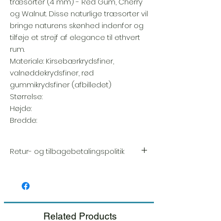
træsorter (4 mm) - Red Gum, Cherry
og Walnut. Disse naturlige træsorter vil
bringe naturens skønhed indenfor og
tilføje et strejf af elegance til ethvert
rum.
Materiale: Kirsebærkrydsfiner,
valnøddekrydsfiner, rød
gummikrydsfiner (afbilledet)
Størrelse:
Højde:
Bredde:
Retur- og tilbagebetalingspolitik
Vi sætter en stor ære i kvaliteten og
håndværket af hver vare. Din tilfredshed er
vores højeste prioritet, og vi inspicerer altid
omhyggeligt hver ordre inden forsendelse.
Related Products
Hvis du bemærker nogen skade, når du