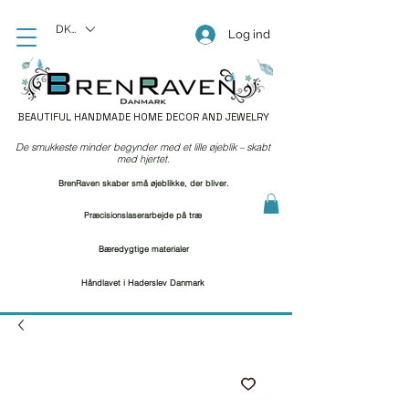
DKK (kr)
Log ind
BEAUTIFUL HANDMADE HOME DECOR AND JEWELRY
De smukkeste minder begynder med et lille øjeblik – skabt
med hjertet.
BrenRaven skaber små øjeblikke, der bliver.
Præcisionslaserarbejde på træ
Bæredygtige materialer
Håndlavet i Haderslev Danmark