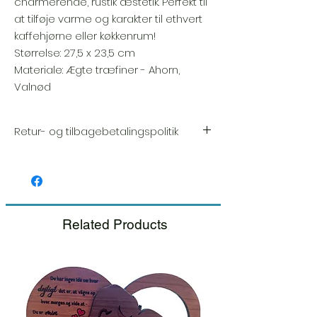
charmerende, rustik æstetik. Perfekt til
at tilføje varme og karakter til ethvert
kaffehjørne eller køkkenrum!
Størrelse: 27,5 x 23,5 cm
Materiale: Ægte træfiner - Ahorn,
Valnød
Retur- og tilbagebetalingspolitik
Vi sætter en stor ære i kvaliteten og
håndværket af hver vare. Din tilfredshed er
vores højeste prioritet, og vi inspicerer altid
omhyggeligt hver ordre før afsendelse.
Related Products
Hvis du bemærker nogen skade, når du
modtager din pakke, bedes du give os
besked med det samme og inkludere et
billede, så sørger vi for en hurtig
udskiftning.
Se venligst vores retur- og
tilbagebetalingspolitik.