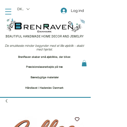
DKK (kr)
Log ind
BEAUTIFUL HANDMADE HOME DECOR AND JEWELRY
De smukkeste minder begynder med et lille øjeblik – skabt
med hjertet.
BrenRaven skaber små øjeblikke, der bliver.
Præcisionslaserarbejde på træ
Bæredygtige materialer
Håndlavet i Haderslev Danmark