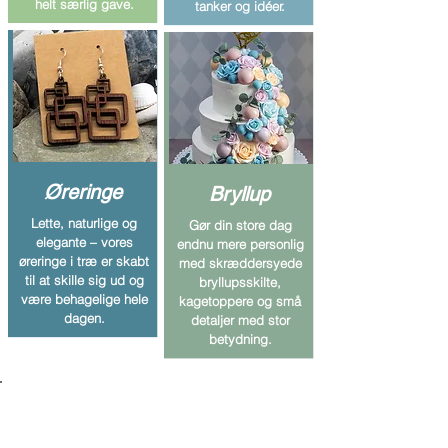
helt særlig gave.
tanker og idéer.
Øreringe
Bryllup
Lette, naturlige og
Gør din store dag
elegante – vores
endnu mere personlig
øreringe i træ er skabt
med skræddersyede
til at skille sig ud og
bryllupsskilte,
være behagelige hele
kagetoppere og små
dagen.
detaljer med stor
betydning.
Tjek vores nyeste produkter