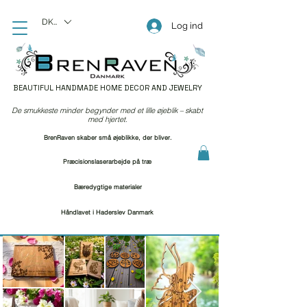
DKK (kr)
Log ind
BEAUTIFUL HANDMADE HOME DECOR AND JEWELRY
De smukkeste minder begynder med et lille øjeblik – skabt
med hjertet.
BrenRaven skaber små øjeblikke, der bliver.
Præcisionslaserarbejde på træ
Bæredygtige materialer
Håndlavet i Haderslev Danmark