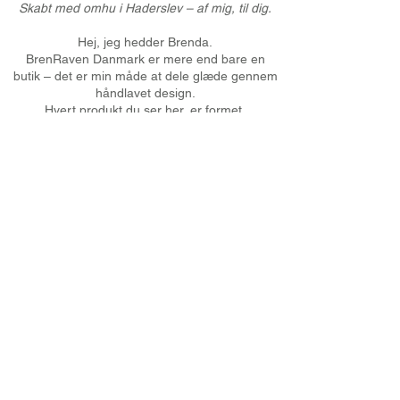
Skabt med omhu i Haderslev – af mig, til dig.
Hej, jeg hedder Brenda.
BrenRaven Danmark er mere end bare en
butik – det er min måde at dele glæde gennem
håndlavet design.
Hvert produkt du ser her, er formet,
færdiggjort og sendt af sted af mig – med
kærlighed og omtanke.
Jeg håber inderligt, at det bringer dig lidt
varme og skønhed – ligesom det gjorde for
mig, mens jeg skabte det.
Hos BrenRaven Danmark kombinerer jeg
skandinavisk design med moderne
laserteknologi og traditionelt håndværk.
Fra mit værksted i Haderslev skaber jeg unikke
træprodukter med fokus på omtanke,
bæredygtighed og hjerte.
Udforsk vores verden af håndlavet
boligindretning, personlige gaver, smykker og
bryllupstilbehør – alt designet med tanke og
løbende opdateret.