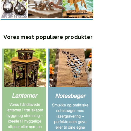
Vores mest populære produkter
Lanterner
Notesbøger
Vores håndlavede
Smukke og praktiske
lanterner i træ skaber
notesbøger med
hygge og stemning –
lasergravering –
ideelle til hyggelige
perfekte som gave
aftener eller som en
eller til dine egne