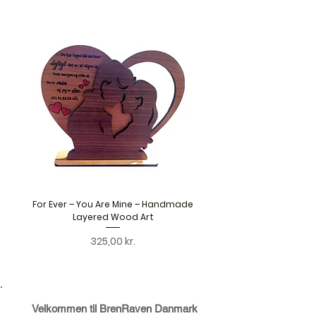
For Ever – You Are Mine – Handmade
Personalised Wooden S
Layered Wood Art
Handmade Layered Woo
Pris
325,00 kr.
Velkommen til BrenRaven Danmark