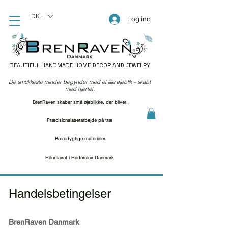
DKK (kr)
Log ind
BEAUTIFUL HANDMADE HOME DECOR AND JEWELRY
De smukkeste minder begynder med et lille øjeblik – skabt
med hjertet.
BrenRaven skaber små øjeblikke, der bliver.
Præcisionslaserarbejde på træ
Bæredygtige materialer
Håndlavet i Haderslev Danmark
Handelsbetingelser
BrenRaven Danmark