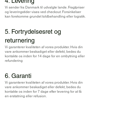
4. Levering
Vi sender fra Danmark til udvalgte lande. Fragtpriser
og leveringstider vises ved checkout. Forsinkelser
kan forekomme grundet toldbehandling eller logistik.
5. Fortrydelsesret og
returnering
Vi garanterer kvaliteten af vores produkter. Hvis din
vare ankommer beskadiget eller defekt, bedes du
kontakte os inden for 14 dage for en ombytning eller
refundering
6. Garanti
Vi garanterer kvaliteten af vores produkter. Hvis din
vare ankommer beskadiget eller defekt, bedes du
kontakte os inden for 7 dage efter levering for at få
en erstatning eller refusion.
7. Ansvar
BrenRaven Danmark er ikke ansvarlig for indirekte
tab, leveringsforsinkelser eller skader forårsaget af
forkert brug af produkterne.