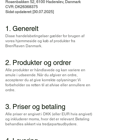
Rosenbakken 52, 6100 Haderslev, Danmark
CVR: DK26368375
Sidst opdateret: [30.07.2025]
1. Generelt
Disse handelsbetingelser gælder for brugen af
vores hjemmeside og køb af produkter fra
BrenRaven Danmark.
2. Produkter og ordrer
Alle produkter er håndlavede og kan variere en
smule i udseende. Når du afgiver en ordre,
accepterer du at give korrekte oplysninger. Vi
forbeholder os retten til at afvise eller annullere en
ordre.
3. Priser og betaling
Alle priser er angivet i DKK (eller EUR hvis angivet)
og inkluderer moms, hvor det er relevant. Betaling
behandles sikkert via tredjepartsudbydere.