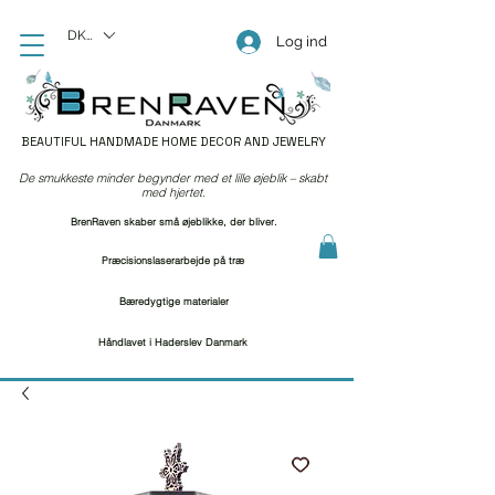
DKK (kr)
Log ind
BEAUTIFUL HANDMADE HOME DECOR AND JEWELRY
De smukkeste minder begynder med et lille øjeblik – skabt
med hjertet.
BrenRaven skaber små øjeblikke, der bliver.
Præcisionslaserarbejde på træ
Bæredygtige materialer
Håndlavet i Haderslev Danmark