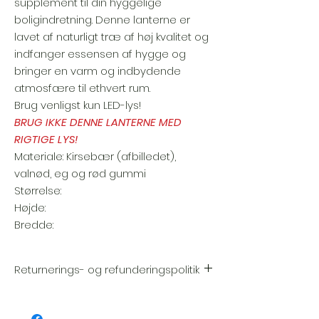
supplement til din hyggelige
boligindretning. Denne lanterne er
lavet af naturligt træ af høj kvalitet og
indfanger essensen af hygge og
bringer en varm og indbydende
atmosfære til ethvert rum.
Brug venligst kun LED-lys!
BRUG IKKE DENNE LANTERNE MED
RIGTIGE LYS!
Materiale: Kirsebær (afbilledet),
valnød, eg og rød gummi
Størrelse:
Højde:
Bredde:
Returnerings- og refunderingspolitik
Vi er meget stolte af kvaliteten og
håndværket i hver eneste vare. Din