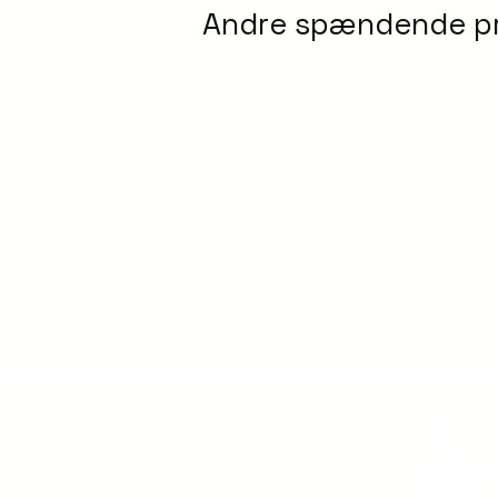
Andre spændende p
Om os
Privatlivsp
Handelsbet
Forsendel