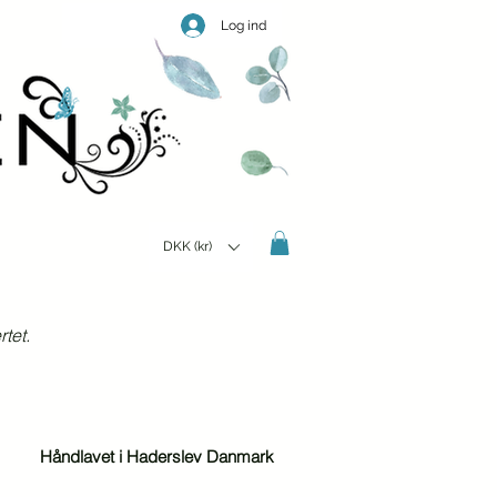
Log ind
DKK (kr)
tet.
Håndlavet i Haderslev Danmark