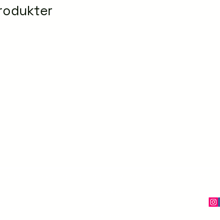
rodukter
Skabt med kærlighed i Haderslev, Danmark – siden 2022
CONNECT
FØLG
olitik
Kontakt os
ingelser
Newsletter
se &