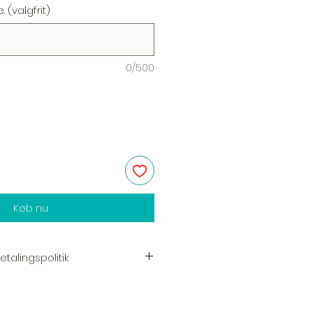
 (valgfrit)
0/500
Køb nu
talingspolitik
e i kvaliteten og håndværket af
shed er vores højeste prioritet, og vi
yggeligt hver ordre inden