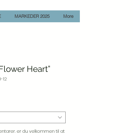
E
MARKEDER 2025
More
Flower Heart”
3-12
ntarer, er du velkommen til at