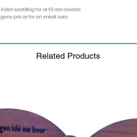
forsendelse.
 inden bestilling for at få den bedste
Hvis du bemærker n
givne pris er for en enkelt vare.
pakke, bedes du gi
inkludere et billede, 
udskiftning.
Se venli
tilbagebetalingspolit
Related Products