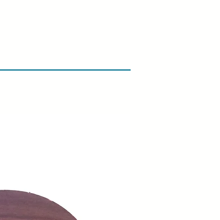
ogen skade, når du modtager din
ve os besked med det samme og
så sørger vi for en hurtig
gst vores retur- og
ik.