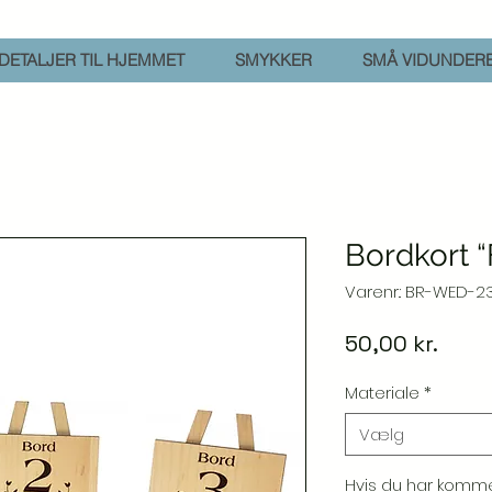
DETALJER TIL HJEMMET
SMYKKER
SMÅ VIDUNDER
Bordkort “
Varenr.: BR-WED-2
Pris
50,00 kr.
Materiale
*
Vælg
Hvis du har komme