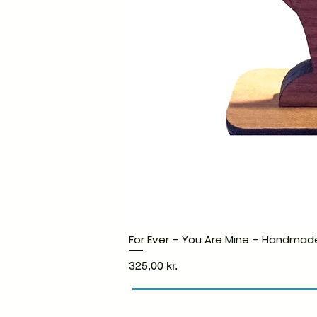
For Ever – You Are Mine – Handmad
Pris
325,00 kr.