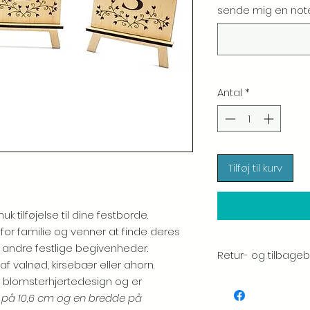
sende mig en note.
Antal
*
Tilføj til kurv
tilføjelse til dine festborde.
r familie og venner at finde deres
 andre festlige begivenheder.
Retur- og tilbagebe
f valnød, kirsebær eller ahorn.
Vi sætter en stor ær
 blomsterhjertedesign og er
hver vare. Din tilfred
 på 10,6 cm og en bredde på
inspicerer altid omh