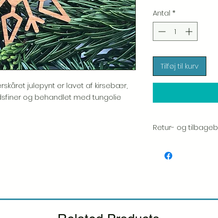
Antal
*
Tilføj til kurv
kåret julepynt er lavet af kirsebær,
ydsfiner og behandlet med tungolie
Retur- og tilbagebe
Vi sætter en stor ær
hver vare. Din tilfred
inspicerer altid omhy
Hvis du bemærker n
pakke, bedes du gi
inkludere et billede, 
udskiftning.
Se venlig