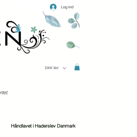
Log ind
DKK (kr)
tet.
Håndlavet i Haderslev Danmark