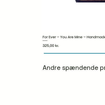
For Ever – You Are Mine – Handmad
Pris
325,00 kr.
Andre spændende p