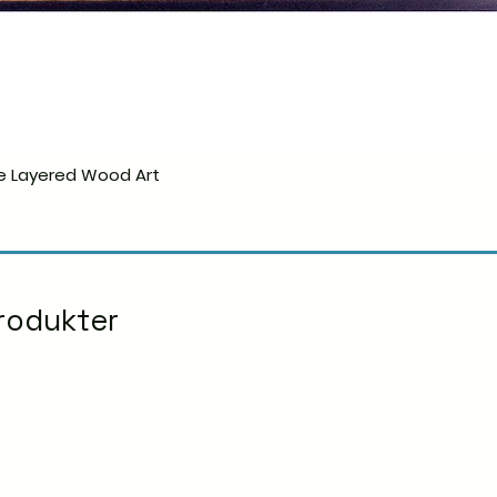
e Layered Wood Art
Hurtigvisning
rodukter