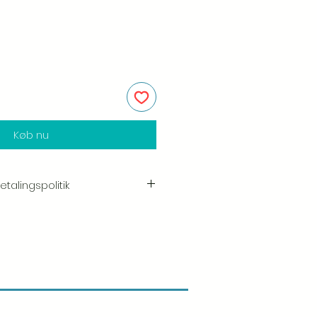
Køb nu
talingspolitik
e i kvaliteten og håndværket af
shed er vores højeste prioritet, og vi
ggeligt hver ordre før afsendelse.
ogen skade, når du modtager din
ve os besked med det samme og
så sørger vi for en hurtig
st vores retur- og