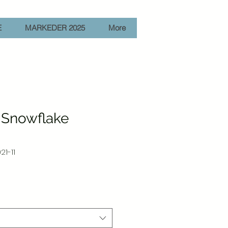
E
MARKEDER 2025
More
- Snowflake
21-11