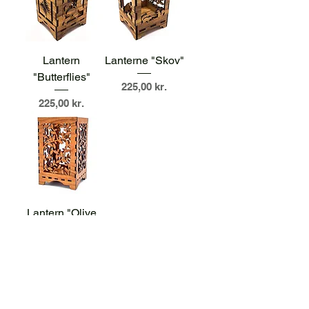
Lantern
Lanterne "Skov"
"Butterflies"
Pris
225,00 kr.
Pris
225,00 kr.
Lantern "Olive
Branches"
Pris
225,00 kr.