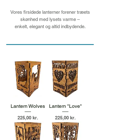
Vores firsidede lanterner forener træets
skønhed med lysets varme –
enkelt, elegant og altid indbydende.
Lantern Wolves
Lantern "Love"
Pris
Pris
225,00 kr.
225,00 kr.