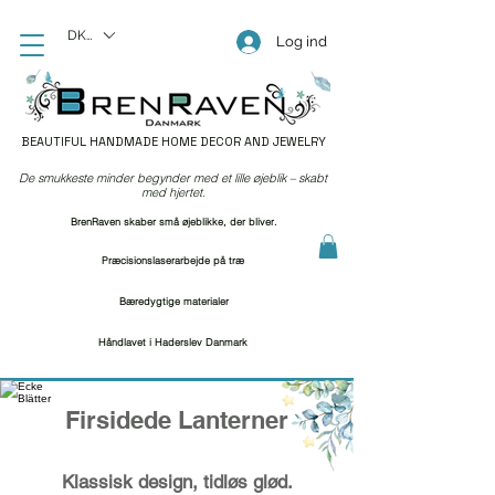
DKK (kr)
Log ind
BEAUTIFUL HANDMADE HOME DECOR AND JEWELRY
De smukkeste minder begynder med et lille øjeblik – skabt
med hjertet.
BrenRaven skaber små øjeblikke, der bliver.
Præcisionslaserarbejde på træ
Bæredygtige materialer
Håndlavet i Haderslev Danmark
Firsidede Lanterner
Klassisk design, tidløs glød.